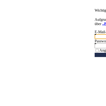
Wichti
Aufgrun
über
„P
E-Mail
Passwo
Ang