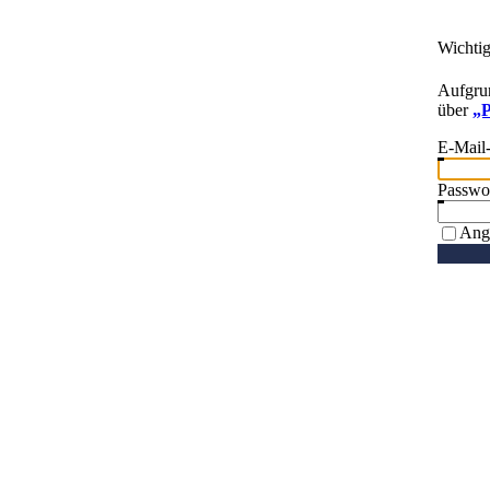
Wichti
Aufgrun
über
„P
E-Mail
Passwo
Ang